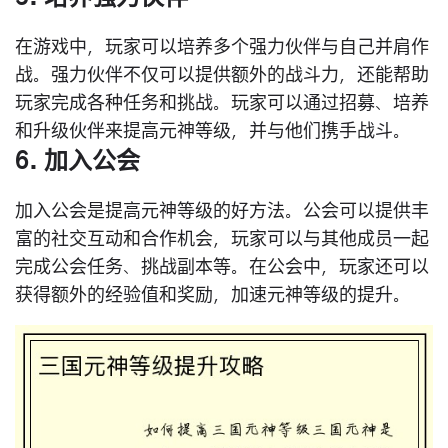
在游戏中，玩家可以培养多个强力伙伴与自己并肩作
战。强力伙伴不仅可以提供额外的战斗力，还能帮助
玩家完成各种任务和挑战。玩家可以通过招募、培养
和升级伙伴来提高元神等级，并与他们携手战斗。
6. 加入公会
加入公会是提高元神等级的好方法。公会可以提供丰
富的社交互动和合作机会，玩家可以与其他成员一起
完成公会任务、挑战副本等。在公会中，玩家还可以
获得额外的经验值和奖励，加速元神等级的提升。