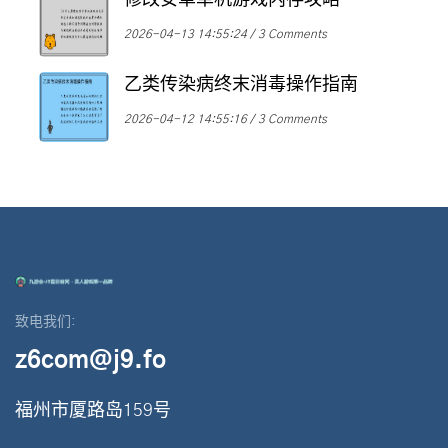
修改安卓单机游戏内存攻略
2026-04-13 14:55:24
3 Comments
乙类传染病终末消毒操作指南
2026-04-12 14:55:16
3 Comments
致电我们:
z6com@j9.fo
福州市厦路岛159号