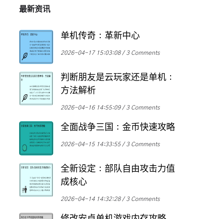
最新资讯
单机传奇：革新中心
2026-04-17 15:03:08
3 Comments
判断朋友是云玩家还是单机：
方法解析
2026-04-16 14:55:09
3 Comments
全面战争三国：金币快速攻略
2026-04-15 14:33:55
3 Comments
全新设定：部队自由攻击力值
成核心
2026-04-14 14:32:28
3 Comments