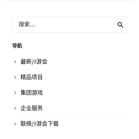
搜索...
导航
最新j9游会
精品项目
集团游戏
企业服务
联络j9游会下载