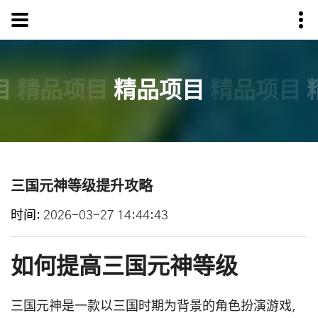
目
精品项目
精品项目
精品项目
三国元神等级提升攻略
时间
2026-03-27 14:44:43
如何提高三国元神等级
三国元神是一款以三国时期为背景的角色扮演游戏，