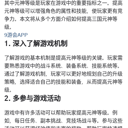
其中元神等级是玩家在游戏中的重要指标之一。提高
元神等级可以增强角色的属性和技能，使玩家更有竞
争力。本文将从多个方面介绍如何提高三国元神等
级。
9游会APP
1. 深入了解游戏机制
了解游戏的基本机制是提高元神等级的关键。玩家需
要熟悉游戏中的战斗系统、装备系统、技能系统等。
通过了解游戏机制，玩家可以更好地规划自己的升级
策略，选择适合自己的技能和装备，从而提高元神等
级。
2. 多参与游戏活动
游戏中有许多活动可以帮助玩家提高元神等级。例
如，每日任务、副本挑战、竞技场战斗等。参与这些