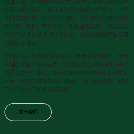
展望未来，
jj9游会体育
将继续加大在游戏研发和技术
创新方面的投入，推动游戏平台向更加智能化、个性
化的方向发展。公司还计划进一步拓展与全球顶尖游
戏公司、硬件厂商的合作，推动虚拟现实、增强现实
等新兴技术在游戏领域的应用，为玩家提供更加沉浸
式的娱乐体验。
总的来说，
jj9游会体育
公司凭借着卓越的技术、创新
的理念和国际化的视野，已经成为全球领先的电子游
戏平台之一。未来，极光将继续为全球玩家带来更多
创新、精彩的游戏内容，并致力于推动全球电子游戏
平台产业的不断发展和进步。
关于我们