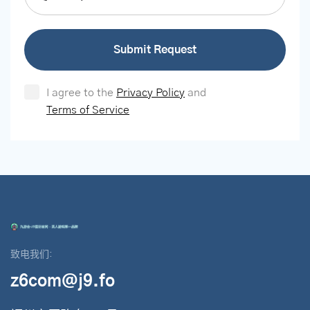
Submit Request
I agree to the
Privacy Policy
and
Terms of Service
致电我们:
z6com@j9.fo